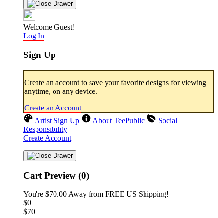
Welcome Guest!
Log In
Sign Up
Create an account to save your favorite designs for viewing
anytime, on any device.
Create an Account
Artist Sign Up
About TeePublic
Social
Responsibility
Create Account
Cart Preview (0)
You're
$70.00
Away from
FREE US Shipping!
$0
$70