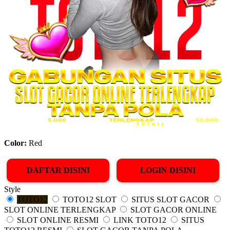
Color:
Red
DAFTAR DISINI
LOGIN DISINI
Style
TOTO12
TOTO12 SLOT
SITUS SLOT GACOR
SLOT ONLINE TERLENGKAP
SLOT GACOR ONLINE
SLOT ONLINE RESMI
LINK TOTO12
SITUS