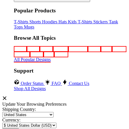
Popular Products
T-Shirts
Shorts
Hoodies
Hats
Kids T-Shirts
Stickers
Tank
Tops
Mugs
Browse All Topics
funny
music
anime
movies
television
sports
sci-fi
vintage
animals
drinks
food
politics
All Popular Designs
Support
Order Status
FAQ
Contact Us
Shop All Designs
Update Your Browsing Preferences
Shipping Country:
Currency: