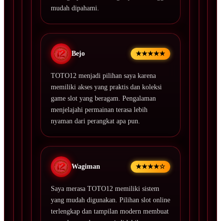
mudah dipahami.
Bejo
★★★★★
TOTO12 menjadi pilihan saya karena
memiliki akses yang praktis dan koleksi
game slot yang beragam. Pengalaman
menjelajahi permainan terasa lebih
nyaman dari perangkat apa pun.
Wagiman
★★★★☆
Saya merasa TOTO12 memiliki sistem
yang mudah digunakan. Pilihan slot online
terlengkap dan tampilan modern membuat