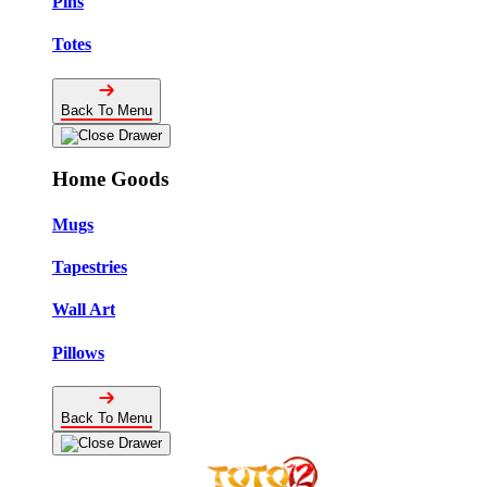
Pins
Totes
Back To Menu
Home Goods
Mugs
Tapestries
Wall Art
Pillows
Back To Menu