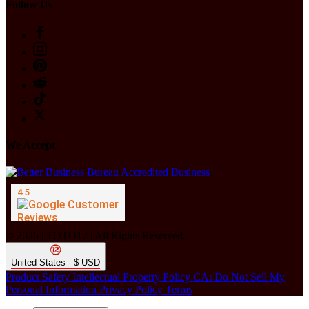
Follow Us
We Accept
© 2026 | TOTO12 | All Rights Reserved.
United States - $ USD
Product Safety
Intellectual Property Policy
CA: Do Not Sell My
Personal Information
Privacy Policy
Terms