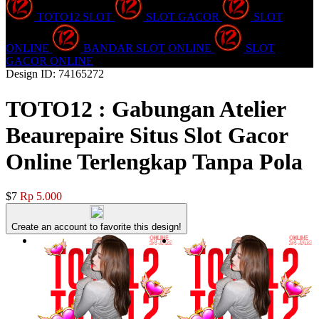
TOTO12 SLOT
SLOT GACOR
SLOT
ONLINE
BANDAR SLOT ONLINE
SLOT
GACOR ONLINE
Design ID: 74165272
TOTO12 : Gabungan Atelier
Beaurepaire Situs Slot Gacor
Online Terlengkap Tanpa Pola
$7
Rp 5.000
Create an account to favorite this design!